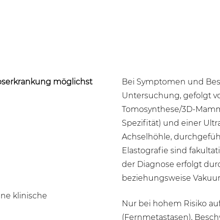
ebserkrankung möglichst
Bei Symptomen und Besch
Untersuchung, gefolgt v
Tomosynthese/3D-Mammog
g
Spezifität) und einer Ult
Achselhöhle, durchgefüh
Elastografie sind fakult
der Diagnose erfolgt du
beziehungsweise Vakuum
ne klinische
Nur bei hohem Risiko au
(Fernmetastasen), Besc