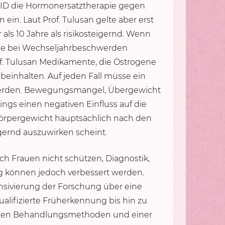
t KID die Hormonersatztherapie gegen
in. Laut Prof. Tulusan gelte aber erst
ls 10 Jahre als risikosteigernd. Wenn
pie bei Wechseljahrbeschwerden
f. Tulusan Medikamente, die Östrogene
einhalten. Auf jeden Fall müsse ein
 werden. Bewegungsmangel, Übergewicht
ings einen negativen Einfluss auf die
 Körpergewicht hauptsächlich nach den
gernd auszuwirken scheint.
ch Frauen nicht schützen, Diagnostik,
 können jedoch verbessert werden.
nsivierung der Forschung über eine
alifizierte Früherkennung bis hin zu
erten Behandlungsmethoden und einer