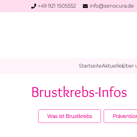
+49 921 1505552
info@senocura.de
Startseite
Aktuelles
Über 
Brustkrebs-Infos
Was ist Brustkrebs
Präventio