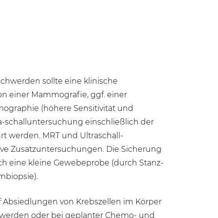
werden sollte eine klinische
on einer Mammografie, ggf. einer
raphie (höhere Sensitivität und
ra-schalluntersuchung einschließlich der
rt werden. MRT und Ultraschall-
ative Zusatzuntersuchungen. Die Sicherung
rch eine kleine Gewebeprobe (durch Stanz-
biopsie).
f Absiedlungen von Krebszellen im Körper
hwerden oder bei geplanter Chemo- und