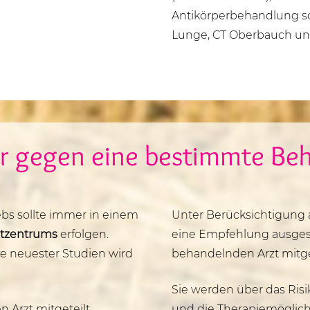
Antikörperbehandlung so
Lunge, CT Oberbauch und
er gegen eine bestimmte Be
ebs sollte immer in einem
Unter Berücksichtigung a
ustzentrums
erfolgen.
eine Empfehlung ausgesp
ve neuester Studien wird
behandelnden Arzt mitget
Sie werden über das Ris
 Arzt mitgeteilt.
und die Therapiemöglichke