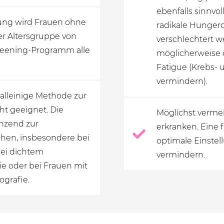
ebenfalls sinnvo
ng wird Frauen ohne
radikale Hunger
 Altersgruppe von
verschlechtert we
eening-Programm alle
möglicherweise 
Fatigue (Krebs-
vermindern).
 alleinige Methode zur
t geeignet. Die
Möglichst vermei
änzend zur
erkranken. Eine 
hen, insbesondere bei
optimale Einstel
bei dichtem
vermindern.
 oder bei Frauen mit
grafie.