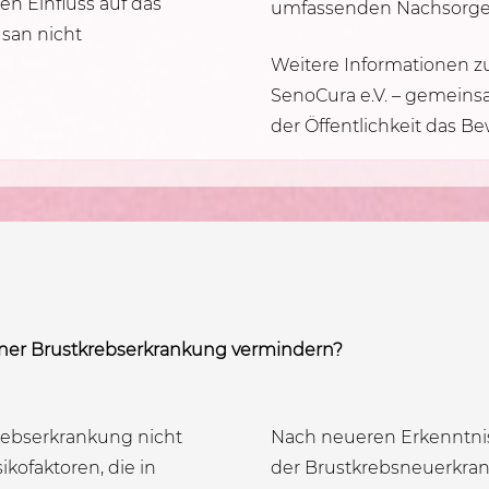
n Einfluss auf das
umfassenden Nachsorge
lusan nicht
Weitere Informationen 
SenoCura e.V. – gemeins
der Öffentlichkeit das B
 einer Brustkrebserkrankung vermindern?
krebserkrankung nicht
Nach neueren Erkenntnis
ikofaktoren, die in
der Brustkrebsneuerkra