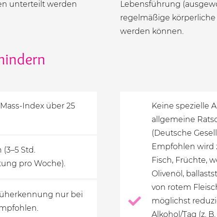
n unterteilt werden
Lebensführung (ausgew
regelmäßige körperliche 
werden können.
mindern
-Mass-Index über 25
Keine spezielle A
allgemeine Rats
(Deutsche Gesell
Empfohlen wird z
(3–5 Std.
Fisch, Früchte, w
tung pro Woche).
Olivenöl, ballas
von rotem Fleisch
rüherkennung nur bei
möglichst reduzi
empfohlen.
Alkohol/Tag (z. B.