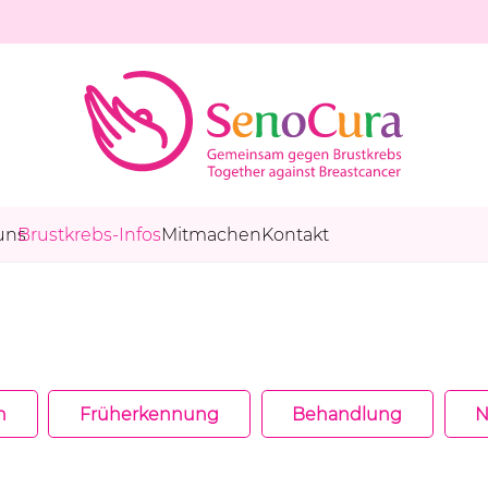
uns
Brustkrebs-Infos
Mitmachen
Kontakt
n
Früherkennung
Behandlung
N