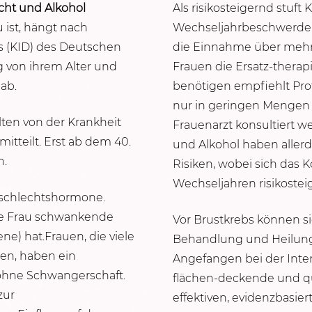
cht und Alkohol
Als risikosteigernd stuf
 ist, hängt nach
Wechseljahrbeschwerden e
s (KID) des Deutschen
die Einnahme über mehr a
 von ihrem Alter und
Frauen die Ersatz-thera
ab.
benötigen empfiehlt Pro
nur in geringen Mengen b
lten von der Krankheit
Frauenarzt konsultiert
itteilt. Erst ab dem 40.
und Alkohol haben allerd
n.
Risiken, wobei sich das
Wechseljahren risikostei
eschlechtshormone.
ine Frau schwankende
Vor Brustkrebs können si
) hat.Frauen, die viele
Behandlung und Heilung
en, haben ein
Angefangen bei der Inte
 ohne Schwangerschaft.
flächen-deckende und qu
zur
effektiven, evidenzbasi