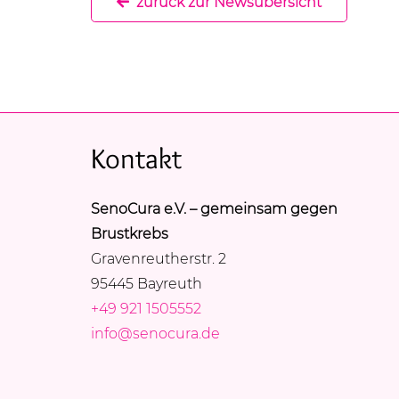
zurück zur Newsübersicht
Kontakt
SenoCura e.V. – gemeinsam gegen
Brustkrebs
Gravenreutherstr. 2
95445 Bayreuth
+49 921 1505552
info@senocura.de